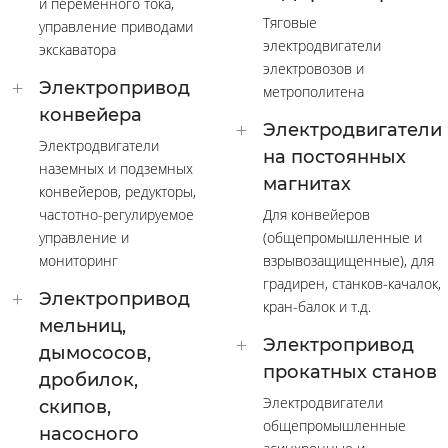
и переменного тока,
Тяговые
управление приводами
электродвигатели
экскаватора
электровозов и
Электропривод
метрополитена
конвейера
Электродвигатели
Электродвигатели
на постоянных
наземных и подземных
магнитах
конвейеров, редукторы,
частотно-регулируемое
Для конвейеров
управление и
(общепромышленные и
мониторинг
взрывозащищенные), для
градирен, станков-качалок,
Электропривод
кран-балок и т.д.
мельниц,
Электропривод
дымососов,
прокатных станов
дробилок,
Электродвигатели
скипов,
общепромышленные
насосного