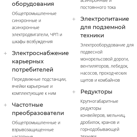
асинхронные и
оборудования
постоянного тока
Общепромышленные
Электропитание
синхронные и
для подземной
асинхронные
электродвигатели, ЧРП и
техники
шкафы возбуждения
Электрооборудование для
подвесной
Электроснабжение
монорельсовой дороги,
карьерных
вентиляторов, лебедок,
потребителей
насосов, проходческих
Передвижные подстанции,
щитов и комбайнов
ячейки карьерные и
Редукторы
комплектующие к ним
Крупногабаритные
Частотные
редукторы
преобразователи
конвейеров, мельниц,
дробилок, кранов и
Общепромышленные и
горнодобывающей
взрывозащищенные
техники
частотные