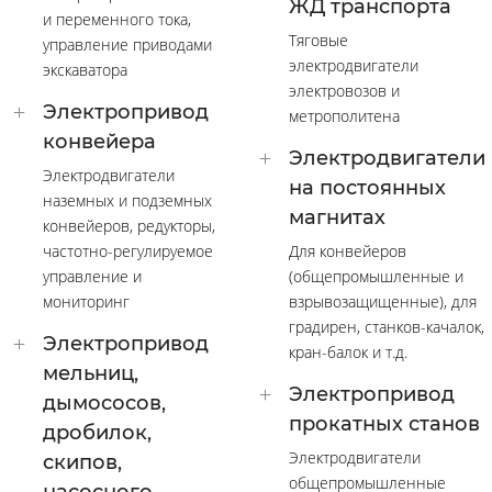
ЖД транспорта
и переменного тока,
Тяговые
управление приводами
электродвигатели
экскаватора
электровозов и
Электропривод
метрополитена
конвейера
Электродвигатели
Электродвигатели
на постоянных
наземных и подземных
магнитах
конвейеров, редукторы,
частотно-регулируемое
Для конвейеров
управление и
(общепромышленные и
мониторинг
взрывозащищенные), для
градирен, станков-качалок,
Электропривод
кран-балок и т.д.
мельниц,
Электропривод
дымососов,
прокатных станов
дробилок,
Электродвигатели
скипов,
общепромышленные