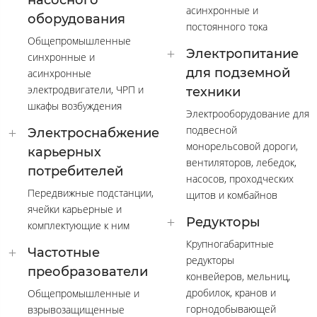
насосного
асинхронные и
оборудования
постоянного тока
Общепромышленные
Электропитание
синхронные и
для подземной
асинхронные
электродвигатели, ЧРП и
техники
шкафы возбуждения
Электрооборудование для
подвесной
Электроснабжение
монорельсовой дороги,
карьерных
вентиляторов, лебедок,
потребителей
насосов, проходческих
Передвижные подстанции,
щитов и комбайнов
ячейки карьерные и
Редукторы
комплектующие к ним
Крупногабаритные
Частотные
редукторы
преобразователи
конвейеров, мельниц,
дробилок, кранов и
Общепромышленные и
горнодобывающей
взрывозащищенные